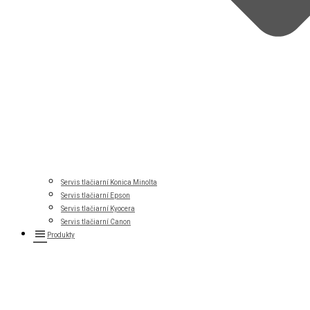
Servis tlačiarní Konica Minolta
Servis tlačiarní Epson
Servis tlačiarní Kyocera
Servis tlačiarní Canon
Produkty