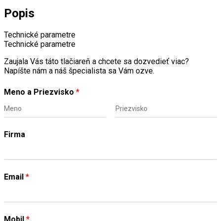
Popis
Technické parametre
Technické parametre
Zaujala Vás táto tlačiareň a chcete sa dozvedieť viac?
Napíšte nám a náš špecialista sa Vám ozve.
Meno a Priezvisko
*
F
L
i
a
Firma
r
s
s
t
t
Email
*
Mobil
*