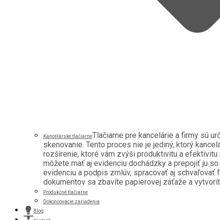
Tlačiarne pre kancelárie a firmy sú u
Kancelárske tlačiarne
skenovanie. Tento proces nie je jediný, ktorý kancel
rozšírenie, ktoré vám zvýši produktivitu a efektivitu
môžete mať aj evidenciu dochádzky a prepojiť ju s
evidenciu a podpis zmlúv, spracovať aj schvaľovať f
dokumentov sa zbavíte papierovej záťaže a vytvoríte 
Produkčné tlačiarne
Dokončovacie zariadenia
Blog