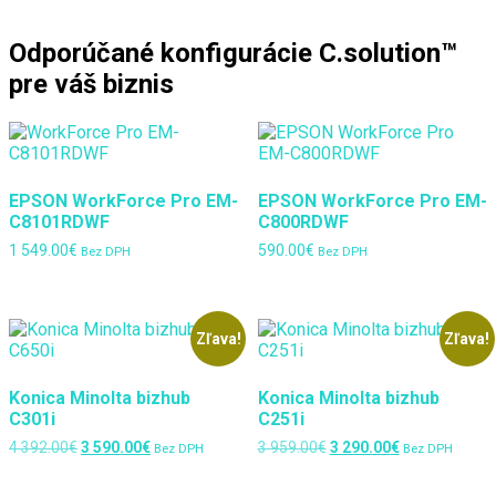
Odporúčané konfigurácie C.solution™
pre váš biznis
EPSON WorkForce Pro EM-
EPSON WorkForce Pro EM-
C8101RDWF
C800RDWF
1 549.00
€
590.00
€
Bez DPH
Bez DPH
Zľava!
Zľava!
Konica Minolta bizhub
Konica Minolta bizhub
C301i
C251i
Pôvodná
Aktuálna
Pôvodná
Aktuálna
4 392.00
€
3 590.00
€
3 959.00
€
3 290.00
€
Bez DPH
Bez DPH
cena
cena
cena
cena
bola:
je:
bola:
je: