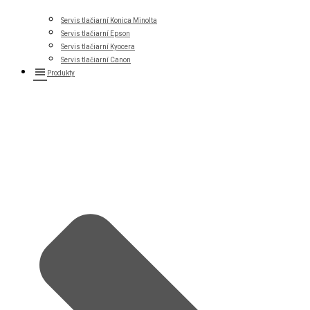
Servis tlačiarní Konica Minolta
Servis tlačiarní Epson
Servis tlačiarní Kyocera
Servis tlačiarní Canon
Produkty