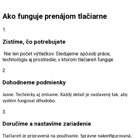
4
3
3
3
392.00€.
590.00€.
959.00€.
290.00€.
Ako funguje prenájom tlačiarne
1.
Zistíme, čo potrebujete
Nie len počet výtlačkov. Sledujeme spôsob práce,
technológiu aj prostredie, v ktorom tlačiareň funguje.
2.
Dohodneme podmienky
Jasne. Technicky aj zmluvne. Každý detail je nastavený tak, aby
systém fungoval dlhodobo.
3.
Doručíme a nastavíme zariadenie
Tlačiareň je pripravená na používanie. Správne nakonfigurovaná,