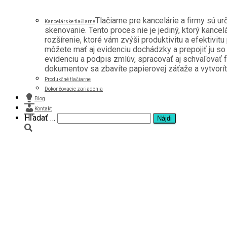
Tlačiarne pre kancelárie a firmy sú u
Kancelárske tlačiarne
skenovanie. Tento proces nie je jediný, ktorý kancel
rozšírenie, ktoré vám zvýši produktivitu a efektivitu
môžete mať aj evidenciu dochádzky a prepojiť ju s
evidenciu a podpis zmlúv, spracovať aj schvaľovať f
dokumentov sa zbavíte papierovej záťaže a vytvoríte 
Produkčné tlačiarne
Dokončovacie zariadenia
Blog
Kontakt
Hľadať:
Hľadať …