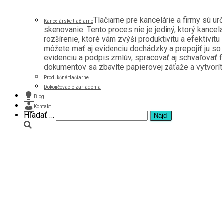
Tlačiarne pre kancelárie a firmy sú u
Kancelárske tlačiarne
skenovanie. Tento proces nie je jediný, ktorý kancel
rozšírenie, ktoré vám zvýši produktivitu a efektivitu
môžete mať aj evidenciu dochádzky a prepojiť ju s
evidenciu a podpis zmlúv, spracovať aj schvaľovať f
dokumentov sa zbavíte papierovej záťaže a vytvoríte 
Produkčné tlačiarne
Dokončovacie zariadenia
Blog
Kontakt
Hľadať …