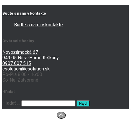
Budte s nami v kontakte
Budte s nami v kontakte
Otváracie hodiny
Novozámocká 67
949 05 Nitra-Horné Krškany
0907 607 515
csolution@csolution.sk
Po-Pia 8:00 - 16:00
So-Ne: Zatvorené
Hľadať
Hľadať …
O nás
Prenájom tlačiarní
Servis