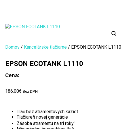
Domov
/
Kancelárske tlačiarne
/ EPSON ECOTANK L1110
EPSON ECOTANK L1110
Cena:
186.00
€
Bez DPH
Tlač bez atramentových kaziet
Tlačiareň novej generácie
1
Zásoba atramentu na tri roky
Mimoriadne hospodárna tlač