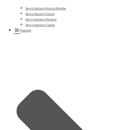
Servis tlačiarní Konica Minolta
Servis tlačiarní Epson
Servis tlačiarní Kyocera
Servis tlačiarní Canon
Produkty