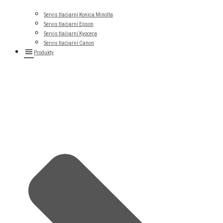
Servis tlačiarní Konica Minolta
Servis tlačiarní Epson
Servis tlačiarní Kyocera
Servis tlačiarní Canon
Produkty