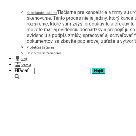
Tlačiarne pre kancelárie a firmy sú u
Kancelárske tlačiarne
skenovanie. Tento proces nie je jediný, ktorý kancel
rozšírenie, ktoré vám zvýši produktivitu a efektivitu
môžete mať aj evidenciu dochádzky a prepojiť ju s
evidenciu a podpis zmlúv, spracovať aj schvaľovať f
dokumentov sa zbavíte papierovej záťaže a vytvoríte 
Produkčné tlačiarne
Dokončovacie zariadenia
Blog
Kontakt
Hľadať …