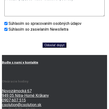
Súhlasím so spracovaním osobných údajov
Súhlasím so zasielaním Newslletra
Odoslať dopyt
Budte s nami v kontakte
Otváracie hodiny
Novozámocká 67
949 05 Nitra-Horné Krškany
0907 607 515
csolution@csolution.sk