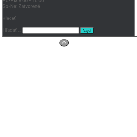
Po-Pia 8:00 - 16:00
So-Ne: Zatvorené
Hľadať
Hľadať …
O nás
Prenájom tlačiarní
Servis
Kontakt
Ochrana osobných údajov
Všeobecné obchodné podmienky
Reklamačný poriadok