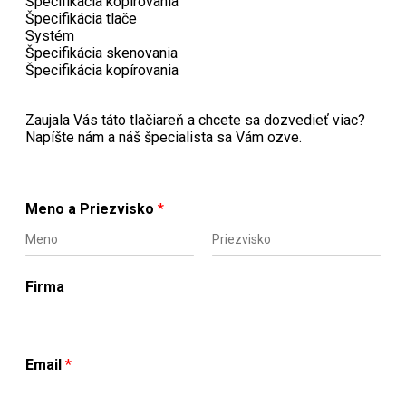
Špecifikácia kopírovania
Špecifikácia tlače
Systém
Špecifikácia skenovania
Špecifikácia kopírovania
Zaujala Vás táto tlačiareň a chcete sa dozvedieť viac?
Napíšte nám a náš špecialista sa Vám ozve.
Meno a Priezvisko
*
F
L
i
a
Firma
r
s
s
t
t
Email
*