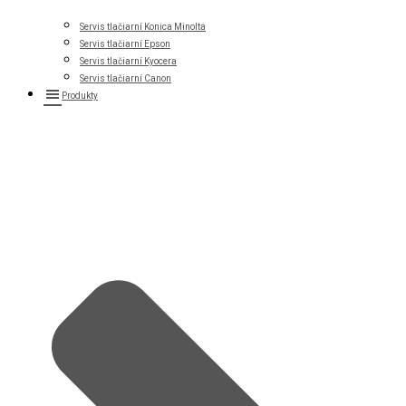
Servis tlačiarní Konica Minolta
Servis tlačiarní Epson
Servis tlačiarní Kyocera
Servis tlačiarní Canon
Produkty