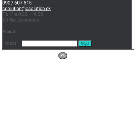
0907 607 515
csolution@csolution.sk
Po-Pia 8:00 - 16:00
So-Ne: Zatvorené
Hľadať
Hľadať …
O nás
Prenájom tlačiarní
Servis
Kontakt
Ochrana osobných údajov
Všeobecné obchodné podmienky
Reklamačný poriadok