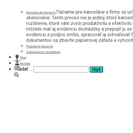
Tlačiarne pre kancelárie a firmy sú u
Kancelárske tlačiarne
skenovanie. Tento proces nie je jediný, ktorý kancel
rozšírenie, ktoré vám zvýši produktivitu a efektivitu
môžete mať aj evidenciu dochádzky a prepojiť ju s
evidenciu a podpis zmlúv, spracovať aj schvaľovať f
dokumentov sa zbavíte papierovej záťaže a vytvoríte 
Produkčné tlačiarne
Dokončovacie zariadenia
Blog
Kontakt
Hľadať …