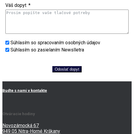
Váš dopyt
Súhlasím so spracovaním osobných údajov
Súhlasím so zasielaním Newslletra
Odoslať dopyt
Budte s nami v kontakte
Otváracie hodiny
Novozámocká 67
949 05 Nitra-Horné Krškany