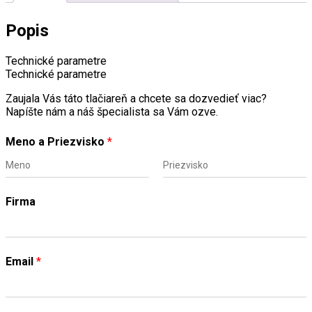
Popis
Technické parametre
Technické parametre
Zaujala Vás táto tlačiareň a chcete sa dozvedieť viac?
Napíšte nám a náš špecialista sa Vám ozve.
Meno a Priezvisko
*
F
L
i
a
Firma
r
s
s
t
t
Email
*