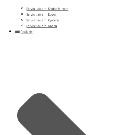
Servis tlačiarní Konica Minolta
Servis tlačiarní Epson
Servis tlačiarní Kyocera
Servis tlačiarní Canon
Produkty