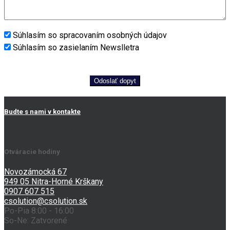
Súhlasím so spracovaním osobných údajov
Súhlasím so zasielaním Newslletra
Odoslať dopyt
Budte s nami v kontakte
Otváracie hodiny
Novozámocká 67
949 05 Nitra-Horné Krškany
0907 607 515
csolution@csolution.sk
Po-Pia 8:00 - 16:00
So-Ne: Zatvorené