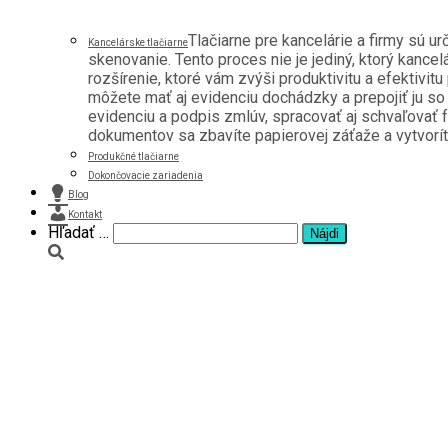
Tlačiarne pre kancelárie a firmy sú u
Kancelárske tlačiarne
skenovanie. Tento proces nie je jediný, ktorý kancel
rozšírenie, ktoré vám zvýši produktivitu a efektivitu
môžete mať aj evidenciu dochádzky a prepojiť ju s
evidenciu a podpis zmlúv, spracovať aj schvaľovať f
dokumentov sa zbavíte papierovej záťaže a vytvoríte 
Produkčné tlačiarne
Dokončovacie zariadenia
Blog
Kontakt
Hľadať:
Hľadať …