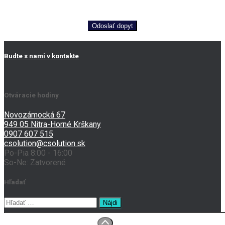
Odoslať dopyt
Budte s nami v kontakte
Otváracie hodiny
Novozámocká 67
949 05 Nitra-Horné Krškany
0907 607 515
csolution@csolution.sk
Po-Pia 8:00 - 16:00
So-Ne: Zatvorené
Hľadať
Hľadať: