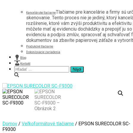
Tlačiarne pre kancelárie a firmy sú u
Kancelárske tlačiarne
skenovanie. Tento proces nie je jediný, ktorý kancel
rozšírenie, ktoré vám zvýši produktivitu a efektivitu
môžete mať aj evidenciu dochádzky a prepojiť ju s
evidenciu a podpis zmlúv, spracovať aj schvaľovať f
dokumentov sa zbavíte papierovej záťaže a vytvoríte 
Produkčné tlačiarne
Dokončovacie zariadenia
Blog
Kontakt
Hľadať:
Domov
/
Veľkoformátové tlačiarne
/ EPSON SURECOLOR SC-
F9300