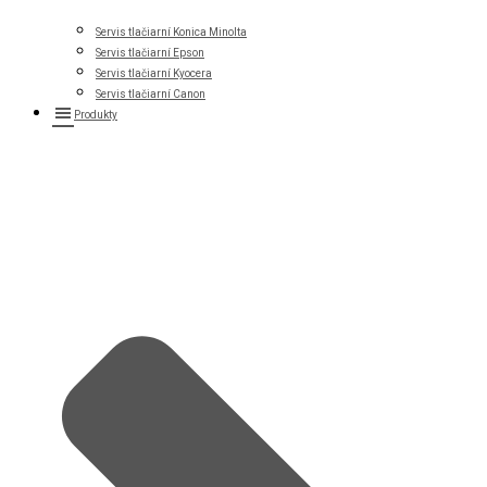
Servis tlačiarní Konica Minolta
Servis tlačiarní Epson
Servis tlačiarní Kyocera
Servis tlačiarní Canon
Produkty