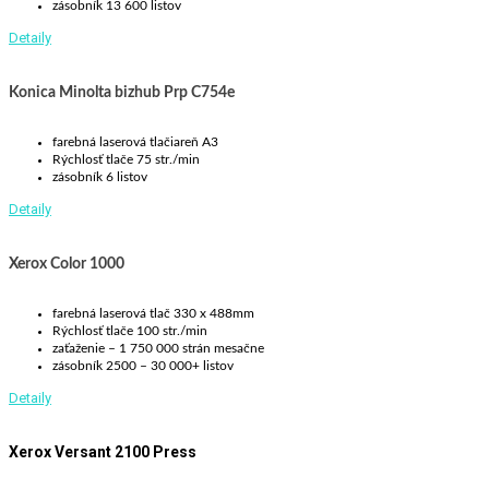
zásobník 13 600 listov
Detaily
Konica Minolta bizhub Prp C754e
farebná laserová tlačiareň A3
Rýchlosť tlače 75 str./min
zásobník 6 listov
Detaily
Xerox Color 1000
farebná laserová tlač 330 x 488mm
Rýchlosť tlače 100 str./min
zaťaženie – 1 750 000 strán mesačne
zásobník 2500 – 30 000+ listov
Detaily
Xerox Versant 2100 Press