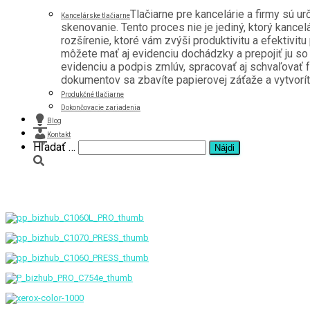
Tlačiarne pre kancelárie a firmy sú u
Kancelárske tlačiarne
skenovanie. Tento proces nie je jediný, ktorý kancel
rozšírenie, ktoré vám zvýši produktivitu a efektivitu
môžete mať aj evidenciu dochádzky a prepojiť ju s
evidenciu a podpis zmlúv, spracovať aj schvaľovať f
dokumentov sa zbavíte papierovej záťaže a vytvoríte 
Produkčné tlačiarne
Dokončovacie zariadenia
Blog
Kontakt
Hľadať:
Hľadať …
Produkčná tlač – farebná