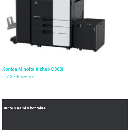
Konica Minolta bizhub C360i
5 518.80
€
Bez DPH
Budte s nami v kontakte