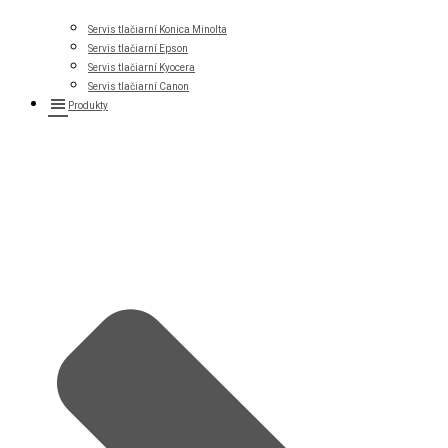
Servis tlačiarní Konica Minolta
Servis tlačiarní Epson
Servis tlačiarní Kyocera
Servis tlačiarní Canon
Produkty