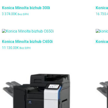
Konica Minolta bizhub 300i
Konica
3 374.00
€
16 730.
Bez DPH
Konica Minolta bizhub C650i
Konica
11 130.00
€
Bez DPH