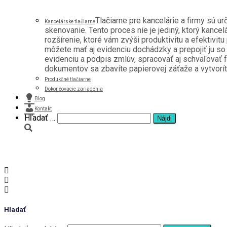
Tlačiarne pre kancelárie a firmy sú u
Kancelárske tlačiarne
skenovanie. Tento proces nie je jediný, ktorý kancel
rozšírenie, ktoré vám zvýši produktivitu a efektivitu
môžete mať aj evidenciu dochádzky a prepojiť ju s
evidenciu a podpis zmlúv, spracovať aj schvaľovať f
dokumentov sa zbavíte papierovej záťaže a vytvoríte 
Produkčné tlačiarne
Dokončovacie zariadenia
Blog
Kontakt
Hľadať:
Hľadať …
36
Hladať