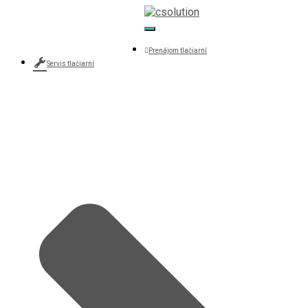
+421 907 607 515
Toggle Navigation
csolution@csolution.sk
Prenájom tlačiarní
Servis tlačiarní