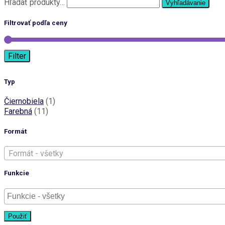
Hľadať:
Hľadať produkty…
Vyhľadávanie
Filtrovať podľa ceny
Filter
Typ
Čiernobiela
(1)
Farebná
(11)
Formát
Formát - všetky
Funkcie
Použiť