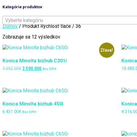
Kategórie produktov
Vyberte kategóriu
Domov
/ Produkt Rýchlosť tlače / 36
Zoradené
Zobrazuje sa 12 výsledkov
podľa
najnovších
Zľava!
Konica Minolta bizhub C301i
Konica
Pôvodná
Aktuálna
4 392.00
€
3 590.00
€
10 485.
Bez DPH
cena
cena
bola:
je:
4
3
392.00€.
590.00€.
Konica Minolta bizhub 450i
Konica
6 431.00
€
4 316.0
Bez DPH