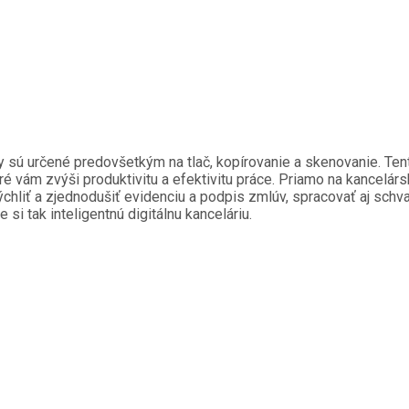
my sú určené predovšetkým na tlač, kopírovanie a skenovanie. Tent
oré vám zvýši produktivitu a efektivitu práce. Priamo na kancelárs
liť a zjednodušiť evidenciu a podpis zmlúv, spracovať aj schvaľ
si tak inteligentnú digitálnu kanceláriu.