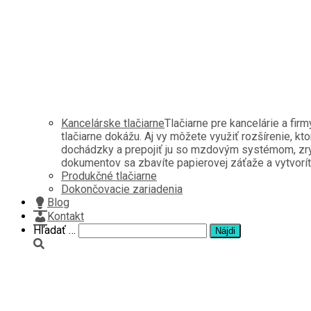
Kancelárske tlačiarne
Tlačiarne pre kancelárie a fir
tlačiarne dokážu. Aj vy môžete využiť rozšírenie, kt
dochádzky a prepojiť ju so mzdovým systémom, zrých
dokumentov sa zbavíte papierovej záťaže a vytvoríte 
Produkčné tlačiarne
Dokončovacie zariadenia
Blog
Kontakt
Hľadať:
Hľadať …