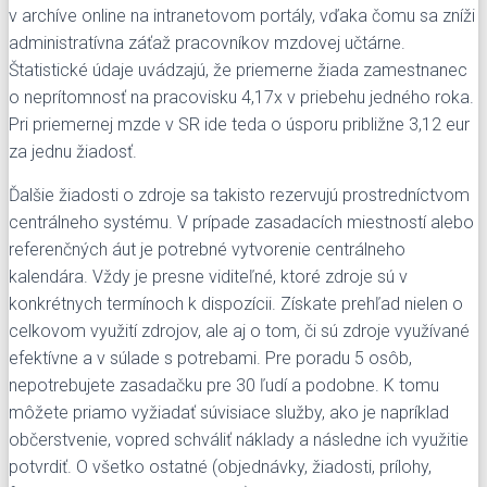
v archíve online na intranetovom portály, vďaka čomu sa zníži
administratívna záťaž pracovníkov mzdovej učtárne.
Štatistické údaje uvádzajú, že priemerne žiada zamestnanec
o neprítomnosť na pracovisku 4,17x v priebehu jedného roka.
Pri priemernej mzde v SR ide teda o úsporu približne 3,12 eur
za jednu žiadosť.
Ďalšie žiadosti o zdroje sa takisto rezervujú prostredníctvom
centrálneho systému. V prípade zasadacích miestností alebo
referenčných áut je potrebné vytvorenie centrálneho
kalendára. Vždy je presne viditeľné, ktoré zdroje sú v
konkrétnych termínoch k dispozícii. Získate prehľad nielen o
celkovom využití zdrojov, ale aj o tom, či sú zdroje využívané
efektívne a v súlade s potrebami. Pre poradu 5 osôb,
nepotrebujete zasadačku pre 30 ľudí a podobne. K tomu
môžete priamo vyžiadať súvisiace služby, ako je napríklad
občerstvenie, vopred schváliť náklady a následne ich využitie
potvrdiť. O všetko ostatné (objednávky, žiadosti, prílohy,