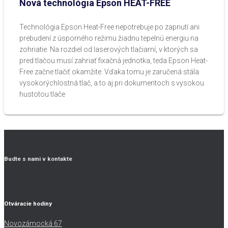
Nová technológia Epson HEAT-FREE
Technológia Epson Heat-Free nepotrebuje po zapnutí ani
prebudení z úsporného režimu žiadnu tepelnú energiu na
zohriatie. Na rozdiel od laserových tlačiarní, v ktorých sa
pred tlačou musí zahriať fixačná jednotka, teda Epson Heat-
Free začne tlačiť okamžite. Vďaka tomu je zaručená stála
vysokorýchlostná tlač, a to aj pri dokumentoch s vysokou
hustotou tlače
Budte s nami v kontakte
Otváracie hodiny
Novozámocká 67