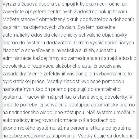
Výrazná časová úspora sa pripojí k tisíckam eur ročne, ak
zavediete aj systém centrálnych žiadostí na nákup tovaru.
Môžete stanoviť obmedzený okruh dodávateľov a dohodnúť
sa s nimi na objemových zľavách. Systém následne
automaticky odosiela elektronicky schválené objednávky
priamo do systému dodávateľa.
Okrem vyššie spomínaných
žiadostí o schvaľovanie investícií a služieb, súčasťou
administrácie každej firmy so zamestnancami sú aj žiadosti o
dovolenku, o rezerváciu služobného auta, či používanie
zasadačky.
Vieme zefektívniť váš čas aj pri vybavovaní tejto
byrokratickej práce. Všetky žiadosti vyplnené pomocou
nastaviteľných šablón priamo poputujú do centrálneho
systému. Pracovník má prehľad o stave svojej dovolenky. V
prípade potreby jej schválenia postupujú automaticky priamo
na nadriadeného alebo jeho zástupcu. Náš systém umožňuje
automaticky integrovať informácie o žiadostiach do
ekonomického systému, až na personalistiku a do systému
na zabezpečovanie zastupovania. Všetky údaje sú dostupné