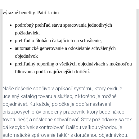
jednotného systému interných objednávok prinesie vašej firme
výrazné benefity. Patrí k nim
podrobný prehľad stavu spracovania jednotlivých
požiadaviek,
prehľad o úlohách čakajúcich na schválenie,
automatické generovanie a odosielanie schválených
objednávok
prehľadný reporting o všetkých objednávkach s možnosťou
filtrovania podľa najrôznejších kritérií.
Naše riešenie spočíva v aplikácii systému, ktorý eviduje
ucelený katalóg tovaru a služieb, z ktorého je možné
objednávať. Ku každej položke je podľa nastavení
prístupových práv pridelený pracovník, ktorý bude nákup
tovaru riešiť a následne schvaľovať. Stav požiadavky sa tak
dá kedykoľvek skontrolovať. Ďalšou veľkou výhodou je
automatické spárovanie faktúr s doručenou objednávkou.