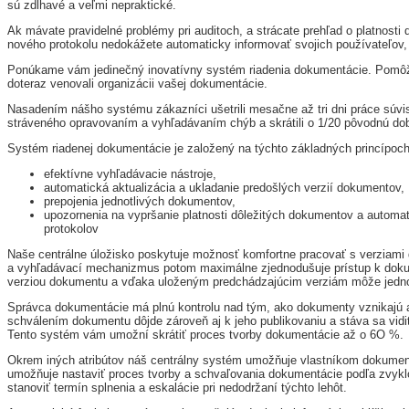
sú zdĺhavé a veľmi nepraktické.
Ak mávate pravidelné problémy pri auditoch, a strácate prehľad o platnosti d
nového protokolu nedokážete automaticky informovať svojich používateľov, 
Ponúkame vám jedinečný inovatívny systém riadenia dokumentácie. Pomôže
doteraz venovali organizácii vašej dokumentácie.
Nasadením nášho systému zákazníci ušetrili mesačne až tri dni práce súvis
stráveného opravovaním a vyhľadávaním chýb a skrátili o 1/20 pôvodnú do
Systém riadenej dokumentácie je založený na týchto základných princípoch
efektívne vyhľadávacie nástroje,
automatická aktualizácia a ukladanie predošlých verzií dokumentov,
prepojenia jednotlivých dokumentov,
upozornenia na vypršanie platnosti dôležitých dokumentov a automat
protokolov
Naše centrálne úložisko poskytuje možnosť komfortne pracovať s verziami d
a vyhľadávací mechanizmus potom maximálne zjednodušuje prístup k dokum
verziou dokumentu a vďaka uloženým predchádzajúcim verziám môže jedno
Správca dokumentácie má plnú kontrolu nad tým, ako dokumenty vznikajú a
schválením dokumentu dôjde zároveň aj k jeho publikovaniu a stáva sa vid
Tento systém vám umožní skrátiť proces tvorby dokumentácie až o 6O %.
Okrem iných atribútov náš centrálny systém umožňuje vlastníkom dokumen
umožňuje nastaviť proces tvorby a schvaľovania dokumentácie podľa zvykl
stanoviť termín splnenia a eskalácie pri nedodržaní týchto lehôt.