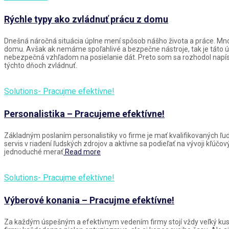
Rýchle typy ako zvládnuť prácu z domu
Dnešná náročná situácia úplne mení spôsob nášho života a práce. Mn
domu. Avšak ak nemáme spoľahlivé a bezpečne nástroje, tak je táto úl
nebezpečná vzhľadom na posielanie dát. Preto som sa rozhodol napísa
týchto dňoch zvládnuť.
Solutions- Pracujme efektívne!
Personalistika – Pracujeme efektívne!
Základným poslaním personalistiky vo firme je mať kvalifikovaných ľudí
servis v riadení ľudských zdrojov a aktívne sa podieľať na vývoji kľúčo
jednoduché merať
Read more
Solutions- Pracujme efektívne!
Výberové konania – Pracujme efektívne!
Za každým úspešným a efektívnym vedením firmy stojí vždy veľký kus pr