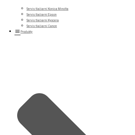
Servis tlačiarní Konica Minolta
Servis tlačiarní Epson
Servis tlačiarní Kyocera
Servis tlačiarní Canon
Produkty