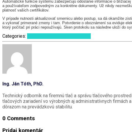
Automatické funkcie systému zabezpečujú odoslanie informácie o blížiace
a používateľom zodpovedným za konkrétne dokumenty. Už nikdy nezmeškát
platnosť vašich certifikátov.
V prípade nutnosti aktualizovať smernicu alebo postup, sa dá okamžite zis
a vykonať primerané zmeny i tam. Potvrdenie o oboznámení sa eviduje elekt
ktorý počítač pri práci nepoužívajú. Sken protokolu sa následne uloží do s
Categories:
Solutions- Pracujme efektívne!
Ing. Ján Tóth, PhD.
Technický odborník na firemnú tlač a správu tlačového prostred
tlačových zariadení vo výrobných aj administratívnych firmách 
dôrazom na prevádzkovú stabilitu.
0 Comments
Pridaj komentár