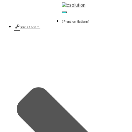
+421 907 607 515
Toggle Navigation
csolution@csolution.sk
Prenájom tlačiarní
Servis tlačiarní