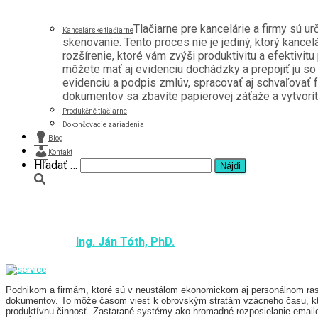
Tlačiarne pre kancelárie a firmy sú u
Kancelárske tlačiarne
skenovanie. Tento proces nie je jediný, ktorý kancel
rozšírenie, ktoré vám zvýši produktivitu a efektivitu
môžete mať aj evidenciu dochádzky a prepojiť ju s
evidenciu a podpis zmlúv, spracovať aj schvaľovať f
dokumentov sa zbavíte papierovej záťaže a vytvoríte 
Produkčné tlačiarne
Dokončovacie zariadenia
Blog
Kontakt
Hľadať:
Hľadať …
Riadená dokumentácia – Pracujme efek
Published by
Ing. Ján Tóth, PhD.
on
3. mája 2017
10. mája 
Podnikom a firmám, ktoré sú v neustálom ekonomickom aj personálnom rast
dokumentov. To môže časom viesť k obrovským stratám vzácneho času, kto
produktívnu činnosť. Zastarané systémy ako hromadné rozposielanie emai